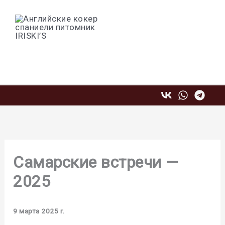
Перейти
к
содержимому
Профессиональный питомник
английских кокер спаниелей IRISKI'S
Самарские встречи —
2025
9 марта 2025 г.