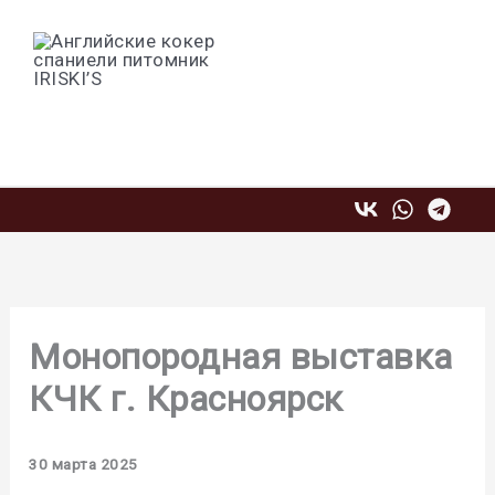
Перейти
к
содержимому
Профессиональный питомник
английских кокер спаниелей IRISKI'S
Монопородная выставка
КЧК г. Красноярск
30 марта 2025