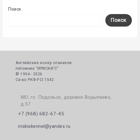
Поиск
Поиск
Английские кокер спаниели
питомник "ИРИСКИ'С"
© 1994 - 2026
Cв-во РКФ-FCI 1542
МО, го. Подольск, деревня Ворыпаево,
д.57
+7 (968) 682-67-45
iriskiskennel@yandex.ru