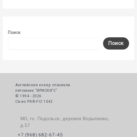
Поиск
Поиск
Английские кокер спаниели
питомник "ИРИСКИ'С"
© 1994 - 2026
Cв-во РКФ-FCI 1542
МО, го. Подольск, деревня Ворыпаево,
д.57
+7 (968) 682-67-45