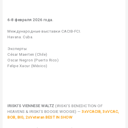
6-8 февраля 2026 года.
Международные выставки CACIB-FCI.
Havana. Cuba.
Экспeрты:
César Maerten (Chile)
Oscar Negron (Puerto Rico)
Felipe Xacur (México)
IRISKI’S VIENNESE WALTZ
(IRISKI’S BENEDICTION OF
HEAVENS & IRISKI’S BOOGIE WOOGIE) —
3xVCACIB, 3xVCAC,
BOB, BIG, 2xVeteran BEST IN SHOW