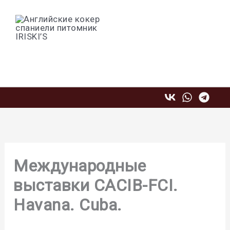
Перейти
к
содержимому
Профессиональный питомник
английских кокер спаниелей IRISKI'S
Международные
выставки CACIB-FCI.
Havana. Cuba.