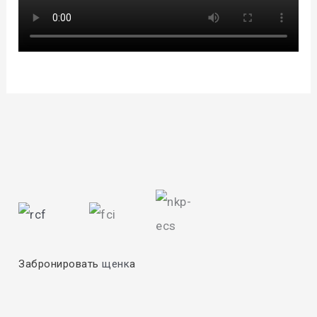
Забронировать
щенк
а