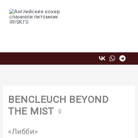
Перейти
к
содержимому
Профессиональный питомник
английских кокер спаниелей IRISKI'S
BENCLEUCH BEYOND
THE MIST ♀
«Либби»