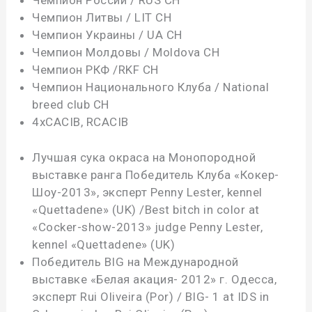
Чемпион России / RUS CH
Чемпион Литвы / LIT CH
Чемпион Украины / UA CH
Чемпион Молдовы / Moldova CH
Чемпион РКФ /RKF CH
Чемпион Национального Клуба / National
breed club CH
4хCACIB, RCACIB
Лучшая сука окраса на Монопородной
выставке ранга Победитель Клуба «Кокер-
Шоу-2013», эксперт Penny Lester, kennel
«Quettadene» (UK) /Best bitch in color at
«Cocker-show-2013» judge Penny Lester,
kennel «Quettadene» (UK)
Победитель BIG на Международной
выставке «Белая акация- 2012» г. Одесса,
эксперт Rui Oliveira (Por) / BIG- 1 at IDS in