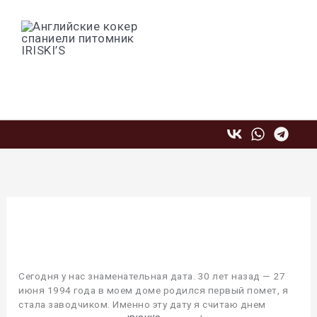
Перейти
к
содержимому
Профессиональный питомник
английских кокер спаниелей IRISKI'S
Сегодня у нас знаменательная дата. 30 лет назад — 27
июня 1994 года в моем доме родился первый помет, я
стала заводчиком. Именно эту дату я считаю днем