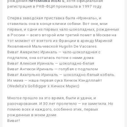
рождения
питомника IRISKI’S
, хотя официальная
регистрация в РКФ-ФЦИ произошла в 1997 году.
Сперва заводская приставка была «Ириналь», и
ставилась она в конце клички собаки. Вот они, мои
первые, и одни из первых чало-шоколадных, рожденных
в России — всего второй или третий помет в Москве на
тот момент от взятого из Франции в аренду Мариной
Яковлевной Мальчевской Нugolin De Vaccares.
Виват Амарилис Ириналь — чало-шоколадная с
подпалом, она осталась потом с нами дома.
Виват Алексия Ириналь — шоколадно-белая
Виват Антекси Ириналь — голубая с подпалом
Виват Акапулько Ириналь — шоколадно-белый кобель.
Их мама — наша первая сука Хичкок Кэндлллайт
(Wedelta’s Golldigger x Хичкок Мэрис)
Многое прошло за это время, были и удачи, и
разочарования. И 30 лет пролетело — не заметила. Но
помню всех и каждого, особенно этих, первых
рожденных в моем доме.
Виват!